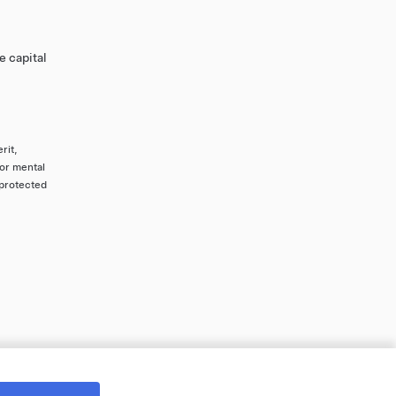
e capital
rit,
 or mental
 protected