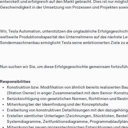
entwickelt und erfolgreich auf den Markt gebracht. Dies ist nur möglic
Geschwindigkeit in der Umsetzung von Prozessen und Projekten sowie 
Wir, Tesla Automation, unterstützen die unglaubliche Erfolgsgeschich
weltweite Produktionskapazität des Unternehmens auf das nächste Lev
Sondermaschinenbau ermöglicht Tesla seine ambitionierten Ziele zu e
Nun suchen wir Sie, um diese Erfolgsgeschichte gemeinsam fortzufüh
Responsibilities
Konstruktion bzw. Modifikation von ähnlich bereits realisierten
(Station Owner) in enger Zusammenarbeit mit dem Senior-Konstru
Berücksichtigung von gesetzlichen Normen, Richtlinien und Bes
Mitwirkung bei der Ideenfindung und der Konzeptstudie
Erarbeitung von konstruktiven Detaillösungen mit den dazugehör
Erstellen sämtlicher Unterlagen (Zeichnungen, Stücklisten, Bestel
Systemdiagramme, Zeitfunktionsdiagramme, Programmablaufpläne
Mitwirkung bei neuen prozesstechnischen Entwicklungen und der