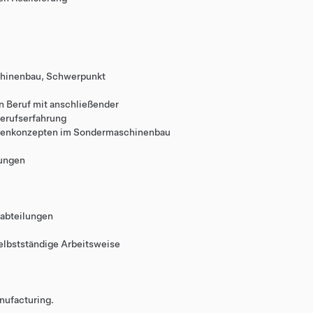
hinenbau, Schwerpunkt
n Beruf mit anschließender
erufserfahrung
inenkonzepten im Sondermaschinenbau
dungen
habteilungen
 selbstständige Arbeitsweise
nufacturing.