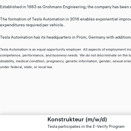
Established in 1983 as Grohmann Engineering, the company has been at
The formation of Tesla Automation in 2016 enables exponential improve
expenditures required per vehicle.
Tesla Automation has its headquarters in Prüm, Germany with addition
Tesla Automation is an equal opportunity employer. All aspects of employment incl
competence, performance, and business needs. We do not discriminate on the basis 
disability, medical condition, pregnancy, genetic information, gender, sexual orie
under federal, state, or local law.
Konstrukteur (m/w/d)
Tesla participates in the E-Verify Program