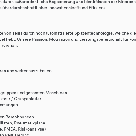
h durch außerordentliche Begeisterung und Identifikation der Mitarbeit
überdurchschnittlicher Innovationskraft und Effizienz.
te von Tesla durch hochautomatisierte Spitzentechnologie, welche die
el hebt. Unsere Passion, Motivation und Leistungsbereitschaft für k
rreichen.
ren und weiter auszubauen.
 Baugruppen und gesamten Maschinen
kteur / Gruppenleiter
timmungen
igen Berechnungen
llisten, Pneumatikpläne,
, FMEA, Risikoanalyse)
en Realisierung